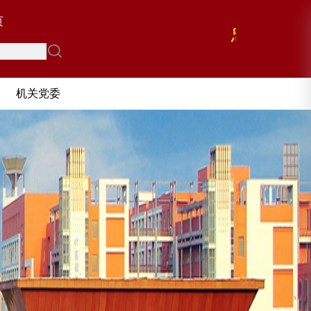
页
忠 诚 担 
勤 政 
机关党委