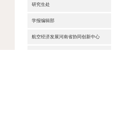
研究生处
学报编辑部
航空经济发展河南省协同创新中心
大学路校区综合办公室
航海路校区改造办公室
产业管理处
联系电话：0371-61912798