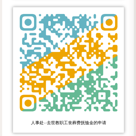
人事处--去世教职工丧葬费抚恤金的申请