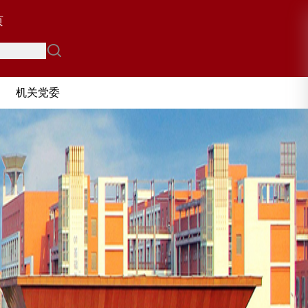
页
忠 诚 担
勤 政 
机关党委