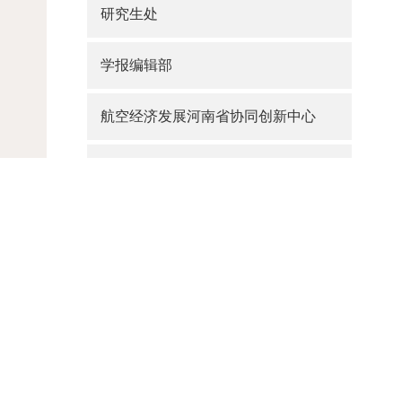
研究生处
学报编辑部
航空经济发展河南省协同创新中心
大学路校区综合办公室
航海路校区改造办公室
产业管理处
联系电话：0371-61912798