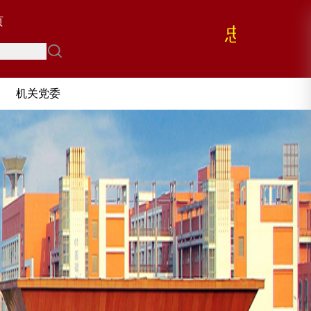
页
忠 诚 担 
勤 政 廉
机关党委