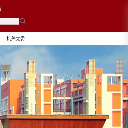
页
忠 诚 担
勤 政 
机关党委