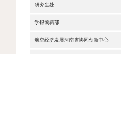
研究生处
学报编辑部
航空经济发展河南省协同创新中心
大学路校区综合办公室
航海路校区改造办公室
产业管理处
联系电话：0371-61912798