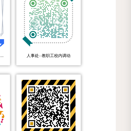
人事处--正式报到人员办理入职手续
人事处--教职工校内调动