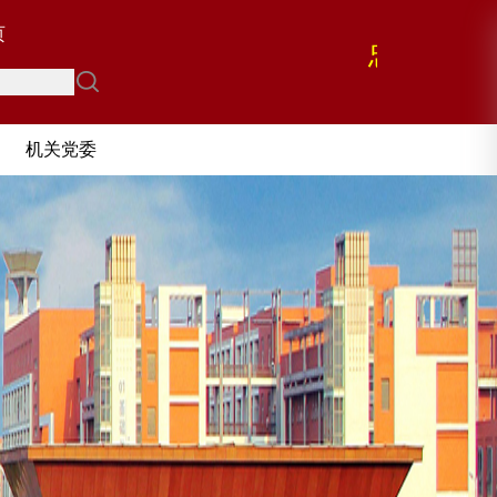
页
忠 诚 担 
勤 政 廉
机关党委