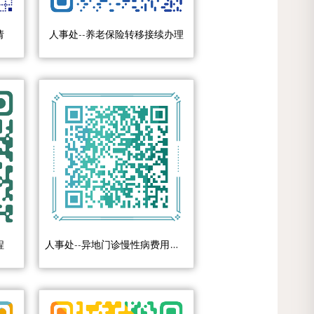
请
人事处--养老保险转移接续办理
人事处--异地门诊慢性病费用报销申请流程
程