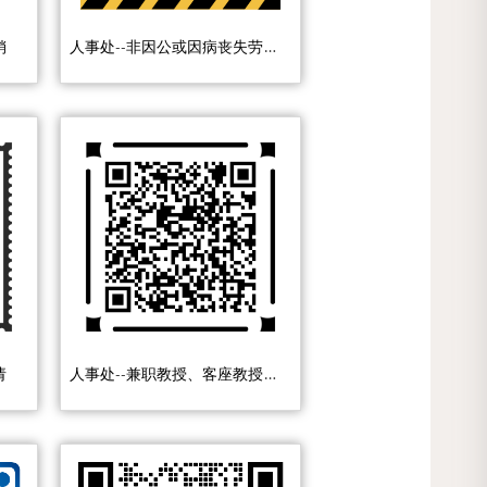
人事处--非因公或因病丧失劳动能力鉴定申请
销
人事处--兼职教授、客座教授聘任申请
请