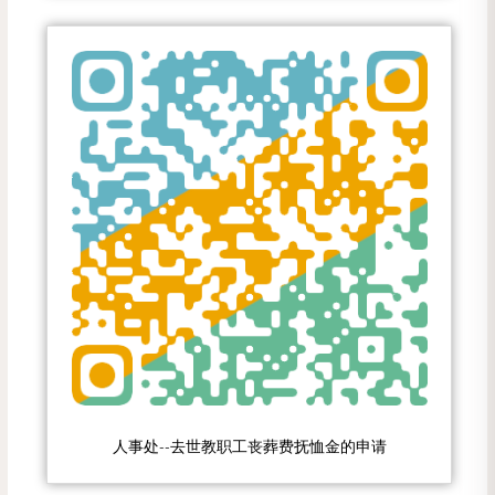
人事处--去世教职工丧葬费抚恤金的申请