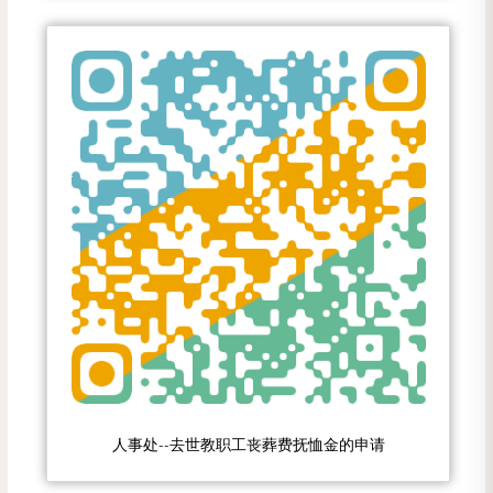
人事处--去世教职工丧葬费抚恤金的申请